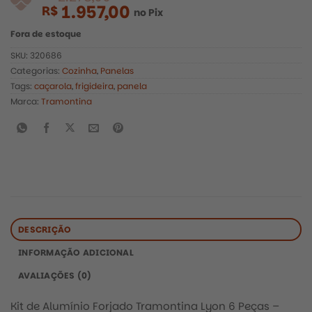
1.957,00
R$
no Pix
Fora de estoque
SKU:
320686
Categorias:
Cozinha
,
Panelas
Tags:
caçarola
,
frigideira
,
panela
Marca:
Tramontina
R$
2.278,00
DESCRIÇÃO
INFORMAÇÃO ADICIONAL
AVALIAÇÕES (0)
Kit de Alumínio Forjado Tramontina Lyon 6 Peças –