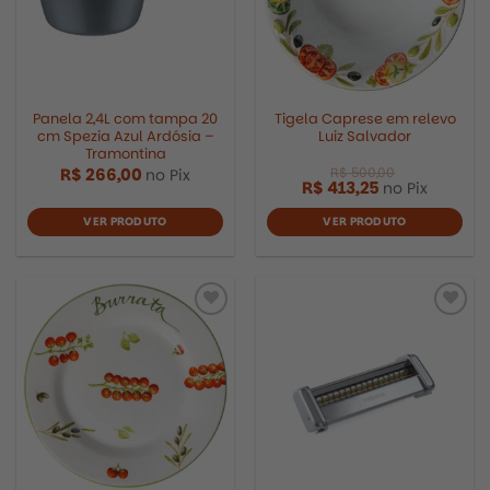
R$
1.000,00
Panela 2,4L com tampa 20
Tigela Caprese em relevo
cm Spezia Azul Ardósia –
Luiz Salvador
Tramontina
R$
266,00
no Pix
R$
413,25
no Pix
VER PRODUTO
VER PRODUTO
Adicionar
Adicionar
aos
aos
meus
meus
desejos
desejos