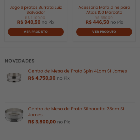
Jogo 6 pratos Burrata Luiz
Acessório Mafaldine para
Salvador
Atlas 150 Marcato
R$
940,50
R$
446,50
no Pix
no Pix
R$
1.763,00
R$
700,0
VER PRODUTO
VER PRODUTO
NOVIDADES
Centro de Mesa de Prata Spin 41cm St James
R$
4.750,00
no Pix
Centro de Mesa de Prata Silhouette 33cm St
James
R$
3.800,00
no Pix