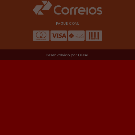
R$
2.894,00
PAGUE COM:
Desenvolvido por
OTeAT
.
R$
458,00
R$
23,00