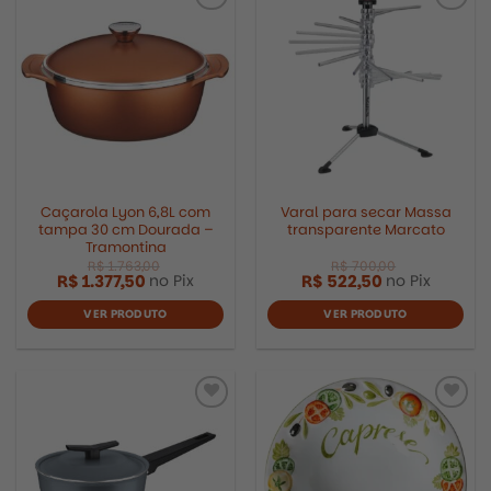
Adicionar
Adicionar
aos
aos
meus
meus
desejos
desejos
Caçarola Lyon 6,8L com
Varal para secar Massa
tampa 30 cm Dourada –
transparente Marcato
Tramontina
R$
1.377,50
R$
522,50
no Pix
no Pix
VER PRODUTO
VER PRODUTO
Adicionar
Adicionar
aos
aos
meus
meus
desejos
desejos