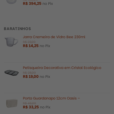
R$
394,25
no Pix
R$
1.100,00
R$
550,0
BARATINHOS
Jarra Cremeira de Vidro Bee 230ml
R$
14,25
no Pix
Petisqueira Decorativa em Cristal Ecológico
R$
19,00
no Pix
Porta Guardanapo 12cm Oasis –
R$
33,25
no Pix