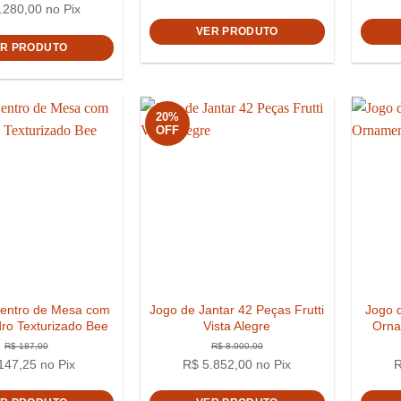
.280,00
no Pix
VER PRODUTO
ER PRODUTO
20%
OFF
Centro de Mesa com
Jogo de Jantar 42 Peças Frutti
Jogo d
ro Texturizado Bee
Vista Alegre
Orna
147,25
no Pix
R$
5.852,00
no Pix
R$
1.7
R$
2.789,00