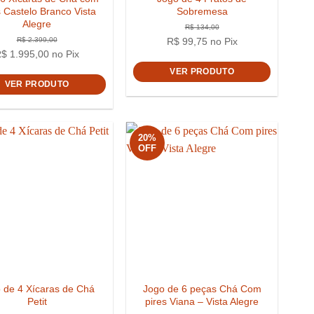
s Castelo Branco Vista
Sobremesa
Alegre
R$
99,75
no Pix
R$
1.995,00
no Pix
VER PRODUTO
VER PRODUTO
20%
OFF
00,00
R$
2.399,00
 de 4 Xícaras de Chá
Jogo de 6 peças Chá Com
Petit
pires Viana – Vista Alegre