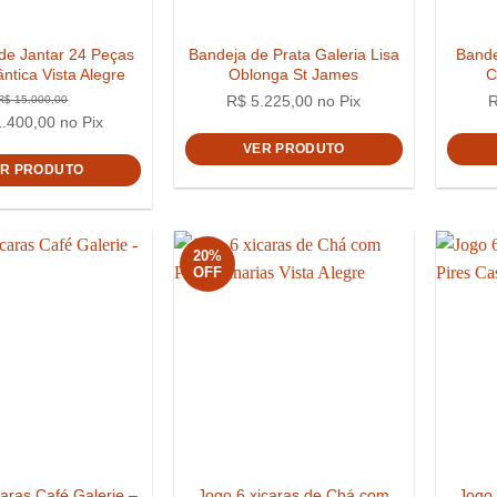
de Jantar 24 Peças
Bandeja de Prata Galeria Lisa
Bande
ântica Vista Alegre
Oblonga St James
C
R$
5.225,00
no Pix
.400,00
no Pix
VER PRODUTO
ER PRODUTO
R$
15.000,00
20%
OFF
aras Café Galerie –
Jogo 6 xicaras de Chá com
Jogo 