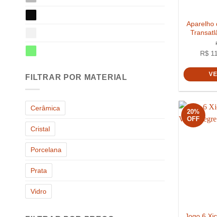
Aparelho 
Transatl
R$
11
V
FILTRAR POR MATERIAL
Cerâmica
20%
OFF
Cristal
Porcelana
Prata
Vidro
Jogo 6 Xic