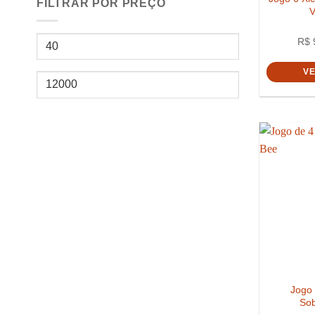
FILTRAR POR PREÇO
V
Preço
R$
mínimo
V
Preço
máximo
Jogo 
So