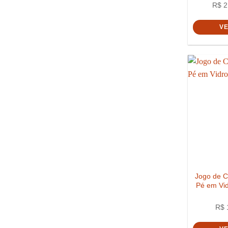
R$
2
V
Jogo de 
Pé em Vid
R$