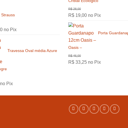
Cristal Ecológico
R$
187,00
R$
8.0
 Strauss
R$
19,00
no Pix
00
no Pix
Porta Guardana
Oasis –
Travessa Oval média Azure
R$
33,25
no Pix
egre
no Pix