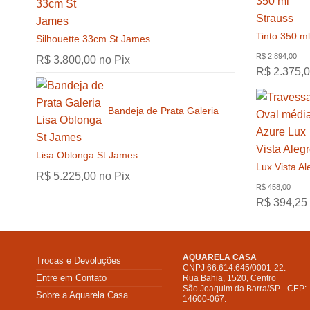
Tinto 350 ml
Silhouette 33cm St James
R$
3.800,00
no Pix
R$
2.375,
Bandeja de Prata Galeria
Lisa Oblonga St James
Lux Vista Al
R$
5.225,00
no Pix
R$
394,25
AQUARELA CASA
Trocas e Devoluções
CNPJ 66.614.645/0001-22.
Entre em Contato
Rua Bahia, 1520, Centro
São Joaquim da Barra/SP - CEP:
Sobre a Aquarela Casa
14600-067.