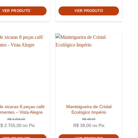
VER PRODUTO
VER PRODUTO
e xicaras 8 peças café
Manteigueira de Cristal
mentes – Vista Alegre
Ecológico Império
R$
2.755,00
no Pix
R$
38,00
no Pix
80,00
R$
189,00