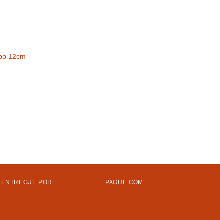
00,00
R$
3.204,00
po 12cm
ENTREGUE POR:
PAGUE COM: