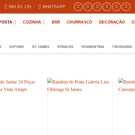
09H ÀS 17H
WHATSAPP
POSTA
COZINHA
BAR
CHURRASCO
DECORAÇÃO
C
R
OXFORD
ST. JAMES
STRAUSS
TRAMONTINA
TRUSSARDI