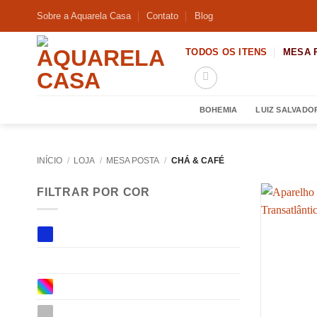
Skip
Sobre a Aquarela Casa
Contato
Blog
to
content
TODOS OS ITENS
MESA 
BOHEMIA
LUIZ SALVADO
INÍCIO
/
LOJA
/
MESA POSTA
/
CHÁ & CAFÉ
FILTRAR POR COR