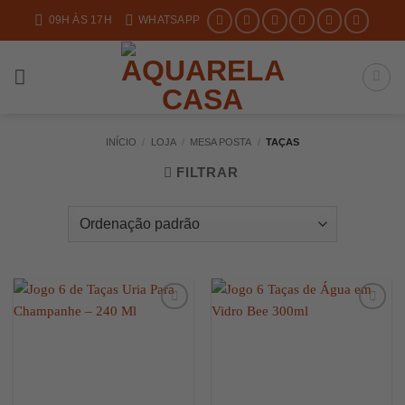
Skip
09H ÀS 17H
WHATSAPP
to
content
INÍCIO
/
LOJA
/
MESA POSTA
/
TAÇAS
FILTRAR