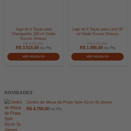
Jogo de 6 Taças para
Jogo de 6 Taças para Licor 80
Champanhe 240 ml Verde
ml Verde Escuro Strauss
Escuro Strauss
R$
3.515,00
R$
1.995,00
no Pix
no Pix
R$
4.728,00
R$
539,0
VER PRODUTO
VER PRODUTO
NOVIDADES
Centro de Mesa de Prata Spin 41cm St James
R$
4.750,00
no Pix