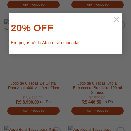
VER PRODUTO
VER PRODUTO
×
20% OFF
Em peças Vista Alegre selecionadas.
R$
679,0
Jogo de 6 Taças De Cristal
Jogo de 6 Taças Oficial
Para Agua 400 ML- Azul Claro
Espumante Brasileiro 190 ml
Strauss
R$
3.990,00
R$
446,50
no Pix
no Pix
VER PRODUTO
VER PRODUTO