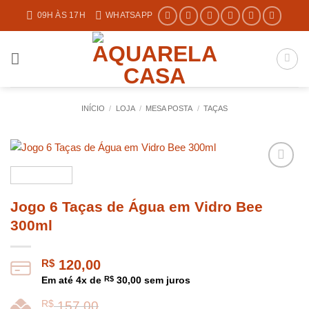
Skip
09H ÀS 17H
WHATSAPP
to
content
INÍCIO
/
LOJA
/
MESA POSTA
/
TAÇAS
Jogo 6 Taças de Água em Vidro Bee
300ml
R$
120,00
Em até
4
x de
R$
30,00
sem juros