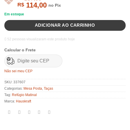
114,00
R$
no Pix
Em estoque
ADICIONAR AO CARRINHO
R$
157,00
52 pessoas visualizaram este produto hoje
Calcular o Frete
Não sei meu CEP
SKU:
337607
Categorias:
Mesa Posta
,
Taças
Tag:
Refúgio Matinal
Marca:
Hauskraft