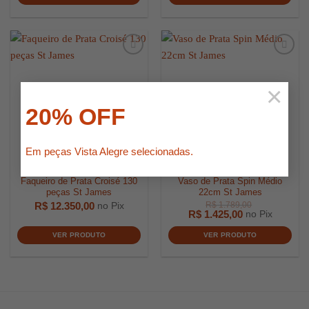
×
20% OFF
Em peças Vista Alegre selecionadas.
Faqueiro de Prata Croisé 130
Vaso de Prata Spin Médio
peças St James
22cm St James
R$
12.350,00
no Pix
R$
1.425,00
no Pix
VER PRODUTO
VER PRODUTO