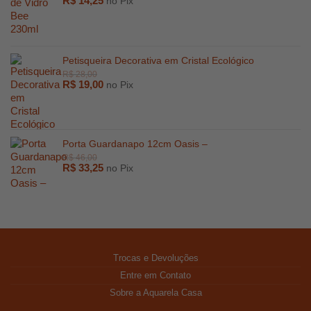
R$
14,25
no Pix
Petisqueira Decorativa em Cristal Ecológico
R$
19,00
no Pix
Porta Guardanapo 12cm Oasis –
R$
33,25
no Pix
R$
247,00
Trocas e Devoluções
Entre em Contato
R$
2.894,00
Sobre a Aquarela Casa