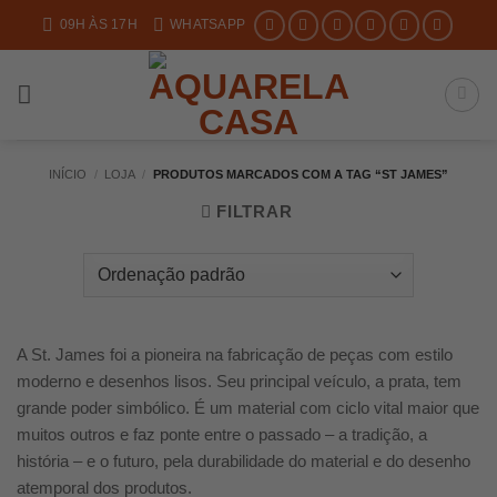
Skip
09H ÀS 17H
WHATSAPP
to
content
INÍCIO
/
LOJA
/
PRODUTOS MARCADOS COM A TAG “ST JAMES”
FILTRAR
A St. James foi a pioneira na fabricação de peças com estilo
moderno e desenhos lisos. Seu principal veículo, a prata, tem
grande poder simbólico. É um material com ciclo vital maior que
muitos outros e faz ponte entre o passado – a tradição, a
história – e o futuro, pela durabilidade do material e do desenho
atemporal dos produtos.