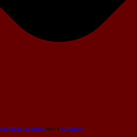
ro de mesa
,
St James
Marca:
St. James