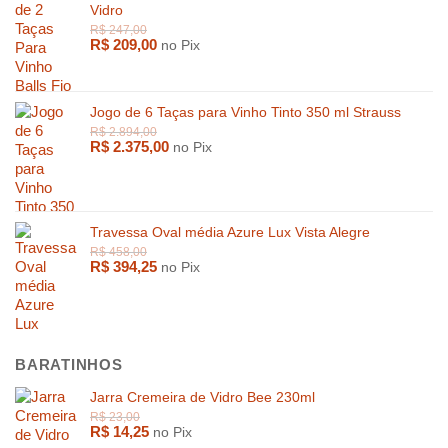
Vidro
R$
209,00
no Pix
Jogo de 6 Taças para Vinho Tinto 350 ml Strauss
R$
2.375,00
no Pix
R$
1.600,00
R$
4.459,
Travessa Oval média Azure Lux Vista Alegre
R$
394,25
no Pix
BARATINHOS
Jarra Cremeira de Vidro Bee 230ml
R$
14,25
no Pix