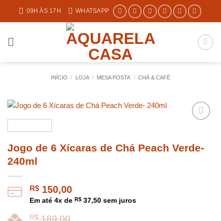
Skip
09H ÀS 17H
WHATSAPP
to
content
INÍCIO
/
LOJA
/
MESA POSTA
/
CHÁ & CAFÉ
Jogo de 6 Xícaras de Chá Peach Verde-
240ml
R$
150,00
Em até
4
x de
R$
37,50
sem juros