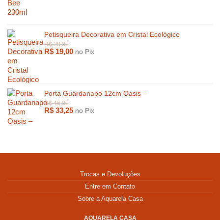
Petisqueira Decorativa em Cristal Ecológico
R$
19,00
no Pix
Porta Guardanapo 12cm Oasis –
R$
33,25
no Pix
Trocas e Devoluções
Entre em Contato
Sobre a Aquarela Casa
AQUARELA CASA