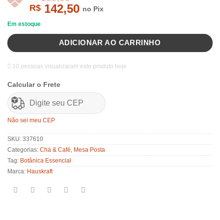
142,50
R$
no Pix
Em estoque
ADICIONAR AO CARRINHO
R$
189,00
10 pessoas visualizaram este produto hoje
Calcular o Frete
Não sei meu CEP
SKU:
337610
Categorias:
Chá & Café
,
Mesa Posta
Tag:
Botânica Essencial
Marca:
Hauskraft