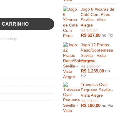
Jogo 6 Xicaras de
Café Com Pires
Sevilla - Vista
O CARRINHO
Alegre
R$
399,00
R$
627,00
no Pix
oduto hoje
Jogo 12 Pratos
Raso/Sobremesa
Sevilla - Vista
Alegre
R$
1.235,00
no
Pix
Travessa Oval
Pequena Sevilla -
Vista Alegre
R$
190,00
no Pix