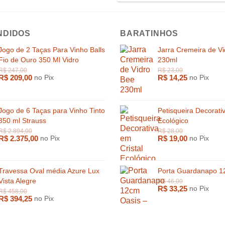
NDIDOS
BARATINHOS
Jogo de 2 Taças Para Vinho Balls
Jarra Cremeira de V
Fio de Ouro 350 Ml Vidro
230ml
R$
209,00
R$
14,25
no Pix
no Pix
Jogo de 6 Taças para Vinho Tinto
Petisqueira Decorati
350 ml Strauss
Ecológico
R$
2.375,00
R$
19,00
no Pix
no Pix
Travessa Oval média Azure Lux
Porta Guardanapo 1
Vista Alegre
R$
33,25
no Pix
R$
394,25
no Pix
R$
1.789,00