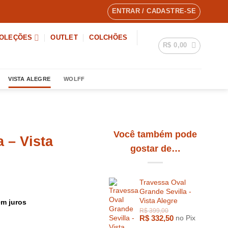
ENTRAR / CADASTRE-SE
OLEÇÕES
OUTLET
COLCHÕES
R$
0,00
VISTA ALEGRE
WOLFF
Você também pode
a – Vista
gostar de…
Travessa Oval
Grande Sevilla -
Vista Alegre
m juros
R$
332,50
no Pix