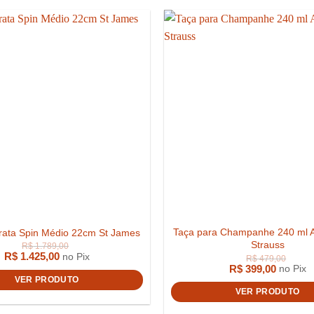
Taça para Champanhe 240 ml A
rata Spin Médio 22cm St James
R$
1.650,00
Strauss
R$
1.425,00
no Pix
R$
399,00
no Pix
VER PRODUTO
VER PRODUTO