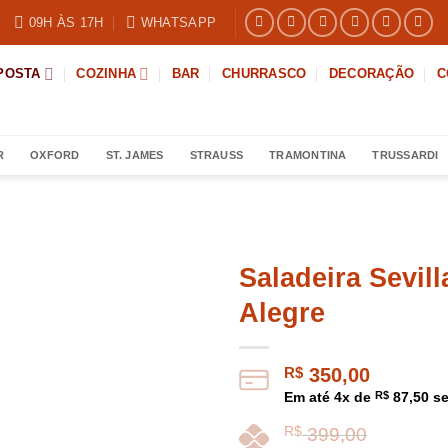
09H ÀS 17H
WHATSAPP
POSTA
COZINHA
BAR
CHURRASCO
DECORAÇÃO
C
R
OXFORD
ST. JAMES
STRAUSS
TRAMONTINA
TRUSSARDI
Saladeira Sevill
Alegre
R$
350,00
Em até
4
x de
R$
87,50
se