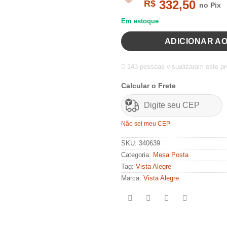
332,50
R$
no Pix
Em estoque
ADICIONAR A
143 pessoas visualizaram este pr
Calcular o Frete
Não sei meu CEP
SKU:
340639
Categoria:
Mesa Posta
Tag:
Vista Alegre
Marca:
Vista Alegre