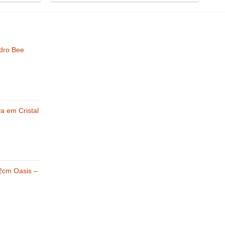
idro Bee
va em Cristal
2cm Oasis –