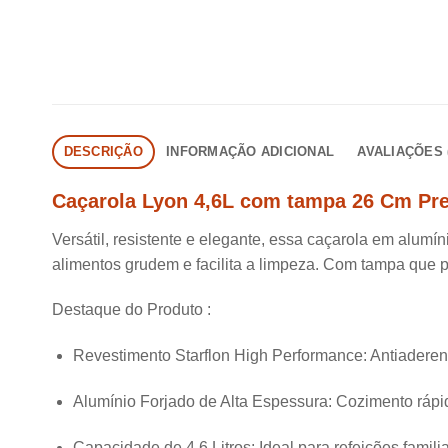
DESCRIÇÃO
INFORMAÇÃO ADICIONAL
AVALIAÇÕES (
Caçarola Lyon 4,6L com tampa 26 Cm Pre
Versátil, resistente e elegante, essa caçarola em alumí
alimentos grudem e facilita a limpeza. Com tampa que pre
Destaque do Produto :
Revestimento Starflon High Performance: Antiaderente
Alumínio Forjado de Alta Espessura: Cozimento rápid
Capacidade de 4,6 Litros: Ideal para refeições famili