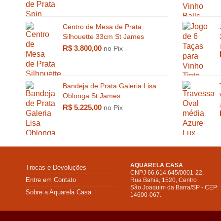
Centro de Mesa de Prata
Silhouette 33cm St James
R$
3.800,00
no Pix
Bandeja de Prata Galeria Lisa
Oblonga St James
R$
5.225,00
no Pix
AQUARELA CASA
Trocas e Devoluções
CNPJ 66.614.645/0001-22.
Entre em Contato
R$
700,00
Rua Bahia, 1520, Centro
São Joaquim da Barra/SP - CEP:
Sobre a Aquarela Casa
14600-067.