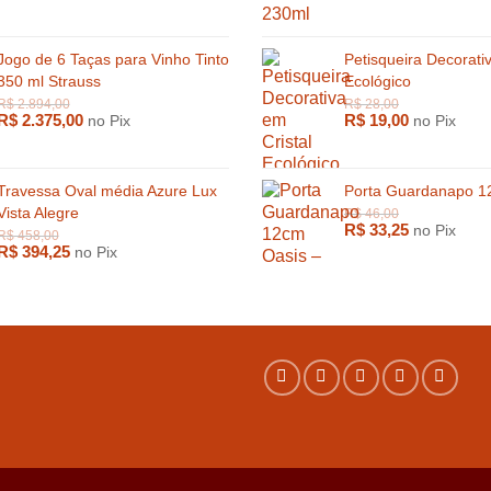
Jogo de 6 Taças para Vinho Tinto
Petisqueira Decorati
350 ml Strauss
Ecológico
R$
2.375,00
R$
19,00
no Pix
no Pix
Travessa Oval média Azure Lux
Porta Guardanapo 1
Vista Alegre
R$
33,25
no Pix
R$
394,25
no Pix
R$
500,00