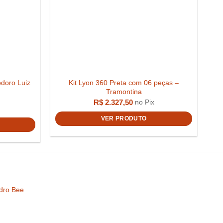
doro Luiz
Kit Lyon 360 Preta com 06 peças –
Tramontina
R$
2.327,50
no Pix
R$
550,00
VER PRODUTO
idro Bee