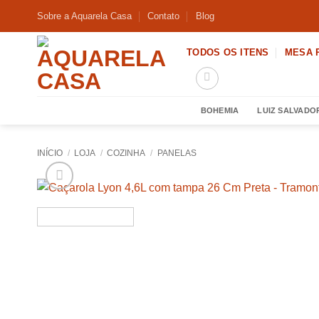
Skip
Sobre a Aquarela Casa
Contato
Blog
to
content
TODOS OS ITENS
MESA 
BOHEMIA
LUIZ SALVADO
INÍCIO
/
LOJA
/
COZINHA
/
PANELAS