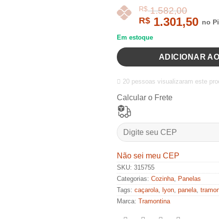
1.301,50
R$
no P
Em estoque
ADICIONAR A
20 pessoas visualizaram este pro
Calcular o Frete
Não sei meu CEP
SKU:
315755
Categorias:
Cozinha
,
Panelas
Tags:
caçarola
,
lyon
,
panela
,
tramon
Marca:
Tramontina