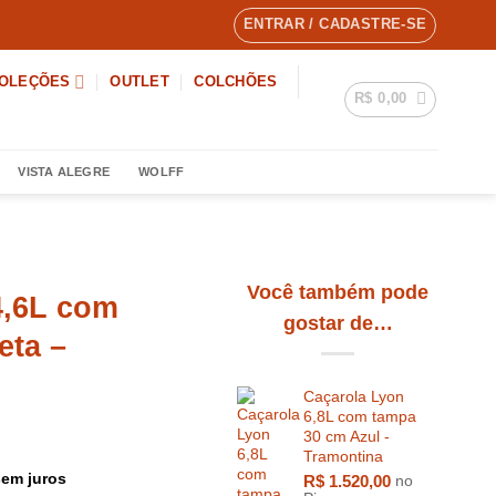
ENTRAR / CADASTRE-SE
OLEÇÕES
OUTLET
COLCHÕES
R$
0,00
VISTA ALEGRE
WOLFF
Você também pode
4,6L com
gostar de…
eta –
Caçarola Lyon
6,8L com tampa
30 cm Azul -
Tramontina
em juros
R$
1.520,00
no