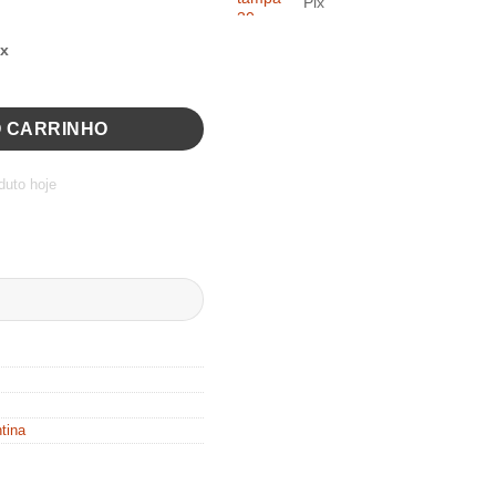
Pix
ix
O CARRINHO
R$
1.582,00
duto hoje
tina