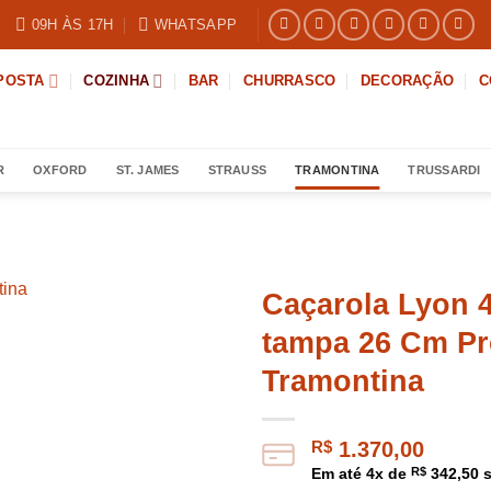
09H ÀS 17H
WHATSAPP
POSTA
COZINHA
BAR
CHURRASCO
DECORAÇÃO
C
R
OXFORD
ST. JAMES
STRAUSS
TRAMONTINA
TRUSSARDI
Caçarola Lyon 
tampa 26 Cm Pr
Tramontina
R$
1.370,00
Em até
4
x de
R$
342,50
s