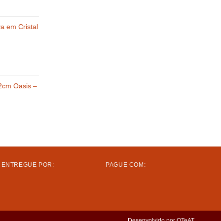
va em Cristal
2cm Oasis –
ENTREGUE POR:
PAGUE COM:
R$
1.000,00
Desenvolvido por
OTeAT
.