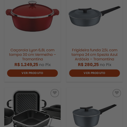
Caçarola Lyon 6,8L com
Frigideira funda 2,5L com
tampa 30 cm Vermelha –
tampa 24 cm Spezia Azul
Tramontina
Ardósia – Tramontina
R$
1.249,25
R$
280,25
no Pix
no Pix
VER PRODUTO
VER PRODUTO
R$
1.763,