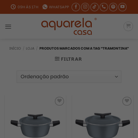
Skip
09H ÀS 17H
WHATSAPP
to
content
INÍCIO
/
LOJA
/
PRODUTOS MARCADOS COM A TAG “TRAMONTINA”
FILTRAR