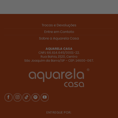
Trocas e Devoluções
Entre em Contato
Sobre a Aquarela Casa
R$
247,00
AQUARELA CASA
CNPJ 66.614.645/0001-22.
Rua Bahia, 1520, Centro
São Joaquim da Barra/SP - CEP: 14600-067.
R$
2.894,00
ENTREGUE POR:
R$
458,00