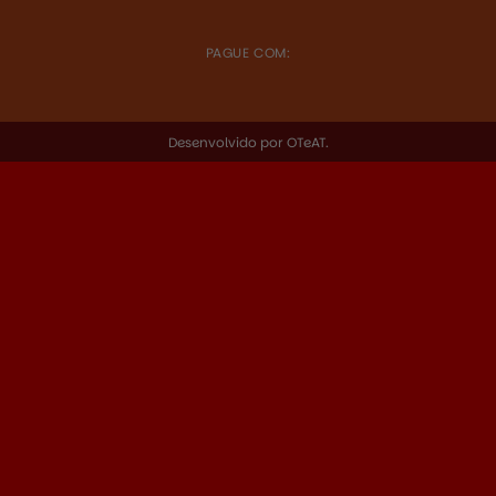
PAGUE COM:
Desenvolvido por
OTeAT
.
R$
23,00
R$
28,00