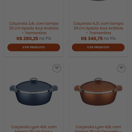
Caçarola 2,4L com tampa
Caçarola 4,3L com tampa
20 cm Spezia Azul Ardósia
24 cm Spezia Azul Ardósia
– Tramontina
– Tramontina
R$
280,25
R$
346,75
no Pix
no Pix
VER PRODUTO
VER PRODUTO
Caçarola Lyon 4,6L com
Caçarola Lyon 4,6L com
tampa 26 cm Azul –
tampa 26 cm Dourado –