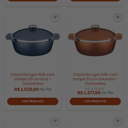
Caçarola Lyon 6,8L com
Caçarola Lyon 6,8L com
R$
1.582,00
tampa 30 cm Azul –
tampa 30 cm Dourada –
Tramontina
Tramontina
R$
1.520,00
no Pix
R$
1.377,50
no Pix
VER PRODUTO
VER PRODUTO