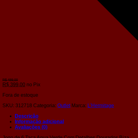
R$
399,00
no Pix
Fora de estoque
SKU:
312718
Categoria:
Outlet
Marca:
L'Hermitage
Descrição
Informação adicional
Avaliações (0)
Jogo de 6 Taça Agua Verde Com Detalhes Dourados Biza