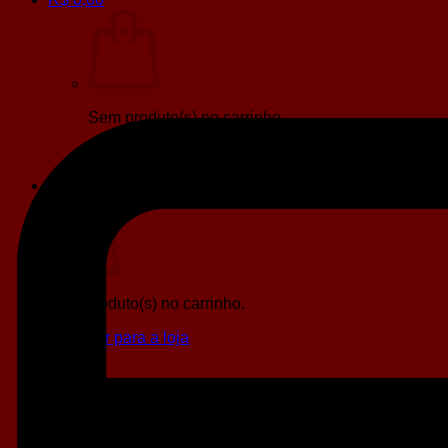
Sem produto(s) no carrinho.
Retornar para a loja
Carrinho
Sem produto(s) no carrinho.
Retornar para a loja