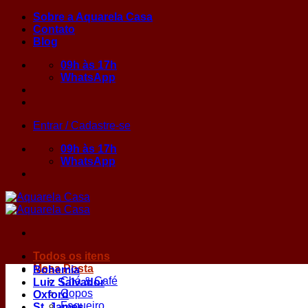
Skip
Sobre a Aquarela Casa
to
Contato
content
Blog
09h às 17h
WhatsApp
Entrar / Cadastre-se
09h às 17h
WhatsApp
Todos os itens
Mesa Posta
Bohemia
Chá & Café
Luiz Salvador
Copos
Oxford
Faqueiro
St. James