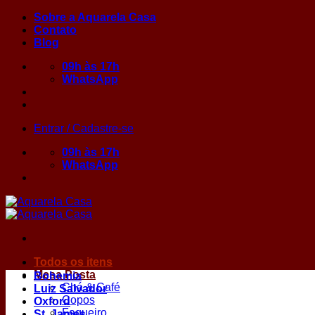
Skip
Sobre a Aquarela Casa
to
Contato
content
Blog
09h às 17h
WhatsApp
Entrar / Cadastre-se
09h às 17h
WhatsApp
Todos os itens
Mesa Posta
Bohemia
Chá & Café
Luiz Salvador
Copos
Oxford
Faqueiro
St. James