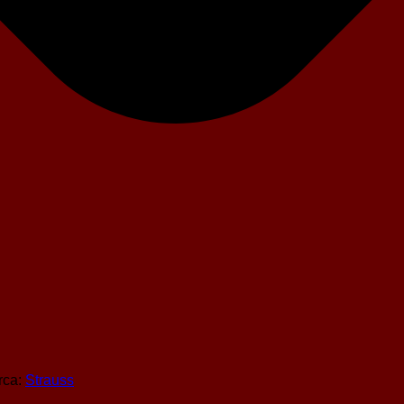
rca:
Strauss