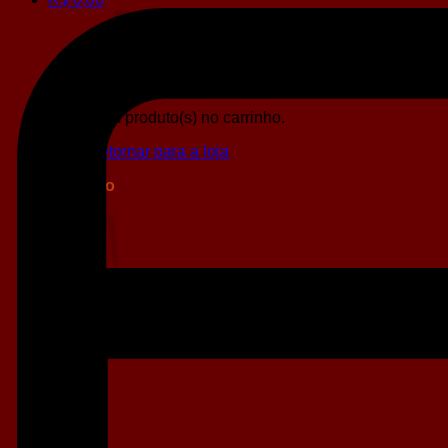
Sem produto(s) no carrinho.
Retornar para a loja
Carrinho
Sem produto(s) no carrinho.
Retornar para a loja