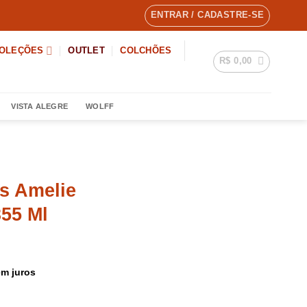
ENTRAR / CADASTRE-SE
OLEÇÕES
OUTLET
COLCHÕES
R$
0,00
VISTA ALEGRE
WOLFF
s Amelie
355 Ml
m juros