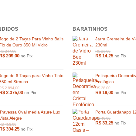
NDIDOS
BARATINHOS
Jogo de 2 Taças Para Vinho Balls
Jarra Cremeira de V
Fio de Ouro 350 Ml Vidro
230ml
R$
209,00
R$
14,25
no Pix
no Pix
Jogo de 6 Taças para Vinho Tinto
Petisqueira Decorati
350 ml Strauss
Ecológico
R$
2.375,00
R$
19,00
no Pix
no Pix
Travessa Oval média Azure Lux
Porta Guardanapo 1
Vista Alegre
R$
33,25
no Pix
R$
394,25
no Pix