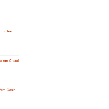
idro Bee
va em Cristal
2cm Oasis –