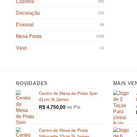
Cozinha
(29)
Decoração
(23)
Enxoval
(8)
Mesa Posta
(110)
Vaso
(1)
NOVIDADES
MAIS VE
Centro de Mesa de Prata Spin
41cm St James
R$
4.750,00
no Pix
Centro de Mesa de Prata
Silhouette 33cm St James