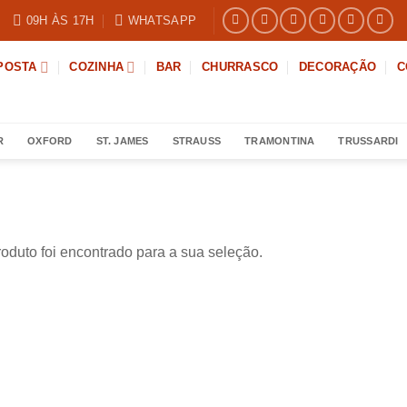
09H ÀS 17H
WHATSAPP
POSTA
COZINHA
BAR
CHURRASCO
DECORAÇÃO
C
R
OXFORD
ST. JAMES
STRAUSS
TRAMONTINA
TRUSSARDI
duto foi encontrado para a sua seleção.