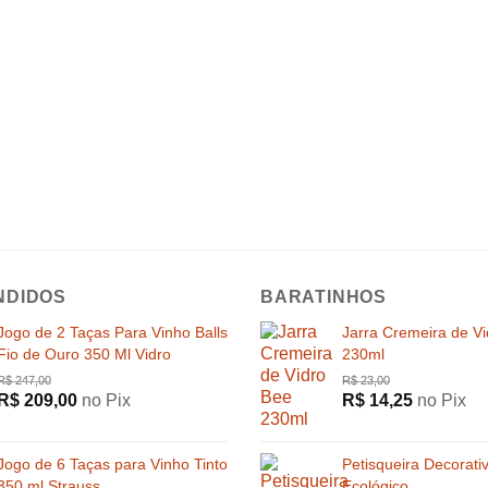
NDIDOS
BARATINHOS
Jogo de 2 Taças Para Vinho Balls
Jarra Cremeira de V
Fio de Ouro 350 Ml Vidro
230ml
R$
209,00
no Pix
R$
14,25
no Pix
Jogo de 6 Taças para Vinho Tinto
Petisqueira Decorati
350 ml Strauss
Ecológico