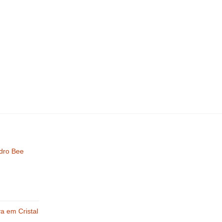
idro Bee
va em Cristal