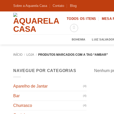
Skip
Sobre a Aquarela Casa
Contato
Blog
to
content
TODOS OS ITENS
MESA 
BOHEMIA
LUIZ SALVADO
INÍCIO
/
LOJA
/
PRODUTOS MARCADOS COM A TAG “AMBAR”
NAVEGUE POR CATEGORIAS
Nenhum pro
Aparelho de Jantar
(4)
Bar
(4)
Churrasco
(4)