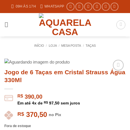
Skip
09H ÀS 17H
WHATSAPP
to
content
INÍCIO
/
LOJA
/
MESA POSTA
/
TAÇAS
Jogo de 6 Taças em Cristal Strauss Água
330Ml
R$
390,00
Em até
4
x de
R$
97,50
sem juros
370,50
R$
no Pix
Fora de estoque