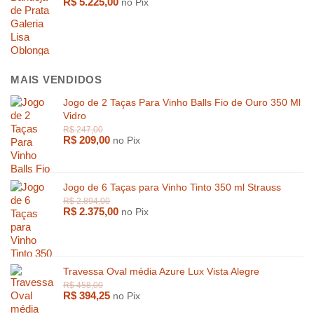
R$
5.225,00
no Pix
MAIS VENDIDOS
Jogo de 2 Taças Para Vinho Balls Fio de Ouro 350 Ml
Vidro
R$
209,00
no Pix
R$
15.000,00
R$
4.459,
Jogo de 6 Taças para Vinho Tinto 350 ml Strauss
R$
2.375,00
no Pix
Travessa Oval média Azure Lux Vista Alegre
R$
394,25
no Pix