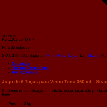
R$
1.282,50
no Pix
Fora de estoque
SKU:
312866
Categorias:
Mesa Posta
,
Taças
Tag:
Strauss
Ma
Descrição
Informação adicional
Avaliações (0)
Jogo de 6 Taças para Vinho Tinto 360 ml – Str
Sinônimo de sofisticação e tradição, essas taças são produzid
finos.
Peso
3 kg