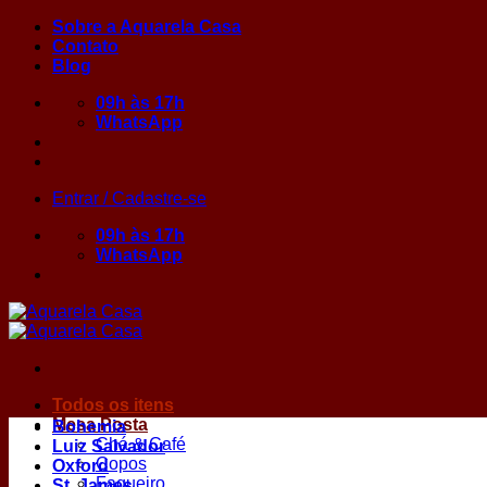
Skip
Sobre a Aquarela Casa
to
Contato
content
Blog
09h às 17h
WhatsApp
Entrar / Cadastre-se
09h às 17h
WhatsApp
Todos os itens
Mesa Posta
Bohemia
Chá & Café
Luiz Salvador
Copos
Oxford
Faqueiro
St. James