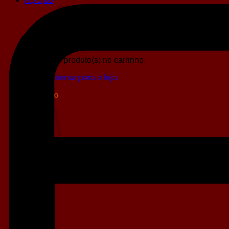
Sem produto(s) no carrinho.
Retornar para a loja
Carrinho
Sem produto(s) no carrinho.
Retornar para a loja