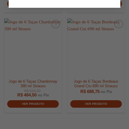
VER PRODUTO
VER PRODUTO
R$
899,00
R$
2.899,
Jogo de 6 Taças Chardonnay
Jogo de 6 Taças Bordeaux
390 ml Strauss
Grand Cru 690 ml Strauss
R$
688,75
no Pix
R$
484,50
no Pix
VER PRODUTO
VER PRODUTO