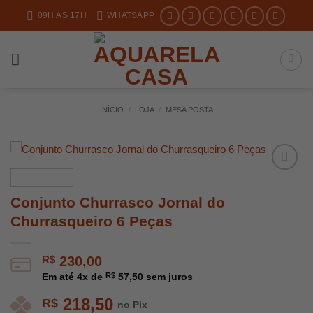
Skip
09H ÀS 17H
WHATSAPP
to
content
INÍCIO
/
LOJA
/
MESA POSTA
Conjunto Churrasco Jornal do
Churrasqueiro 6 Peças
R$
230,00
Em até
4
x de
R$
57,50
sem juros
218,50
R$
no Pix