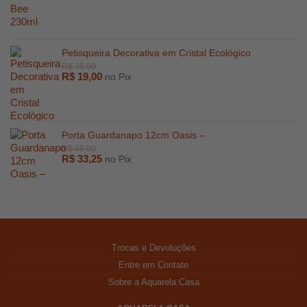
Petisqueira Decorativa em Cristal Ecológico
R$
19,00
no Pix
Porta Guardanapo 12cm Oasis –
R$
33,25
no Pix
Trocas e Devoluções
R$
247,00
Entre em Contato
Sobre a Aquarela Casa