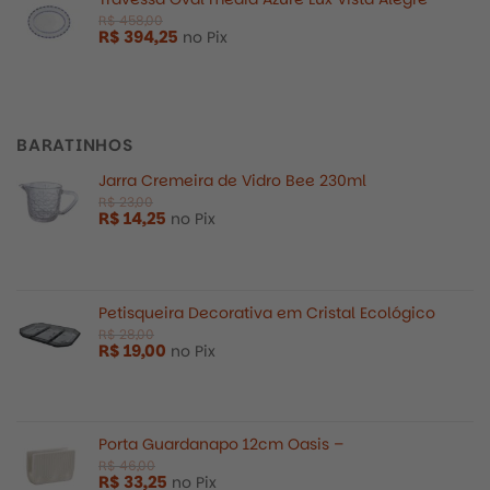
R$
394,25
no Pix
BARATINHOS
Jarra Cremeira de Vidro Bee 230ml
R$
14,25
no Pix
Petisqueira Decorativa em Cristal Ecológico
R$
19,00
no Pix
Porta Guardanapo 12cm Oasis –
R$
247,00
R$
33,25
no Pix