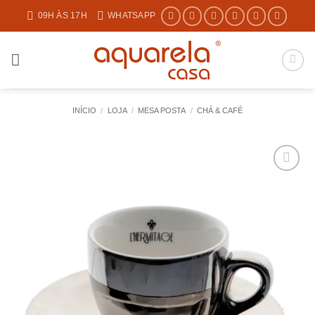
Skip
09H ÀS 17H
WHATSAPP
to
content
INÍCIO
/
LOJA
/
MESA POSTA
/
CHÁ & CAFÉ