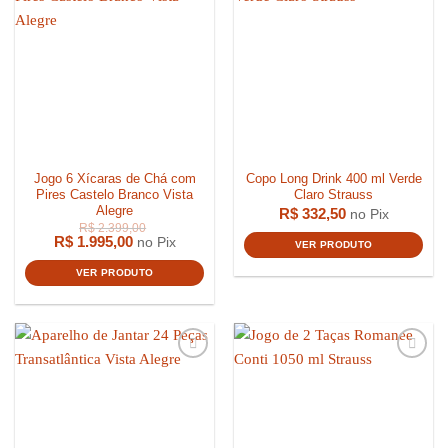
Jogo 6 Xícaras de Chá com
Copo Long Drink 400 ml Verde
Pires Castelo Branco Vista
Claro Strauss
Alegre
R$
332,50
no Pix
R$
1.995,00
no Pix
VER PRODUTO
VER PRODUTO
R$
1.569,00
R$
2.350,