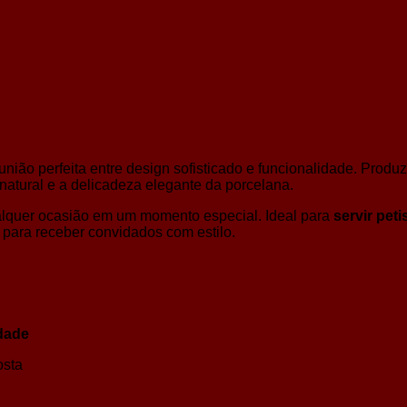
união perfeita entre design sofisticado e funcionalidade. Prod
do natural e a delicadeza elegante da porcelana.
alquer ocasião em um momento especial. Ideal para
servir pet
 para receber convidados com estilo.
idade
osta