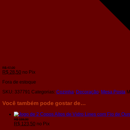
R$
28,50
no Pix
Fora de estoque
SKU:
337791
Categorias:
Cozinha
,
Decoração
,
Mesa Posta
M
Você também pode gostar de…
R$
123,50
no Pix