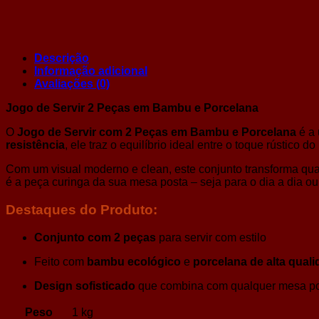
Descrição
Informação adicional
Avaliações (0)
Jogo de Servir 2 Peças em Bambu e Porcelana
O
Jogo de Servir com 2 Peças em Bambu e Porcelana
é a 
resistência
, ele traz o equilíbrio ideal entre o toque rústico 
Com um visual moderno e clean, este conjunto transforma qu
é a peça curinga da sua mesa posta – seja para o dia a dia ou
R$
47,00
Destaques do Produto:
Conjunto com 2 peças
para servir com estilo
Feito com
bambu ecológico
e
porcelana de alta qual
Design sofisticado
que combina com qualquer mesa p
Peso
1 kg