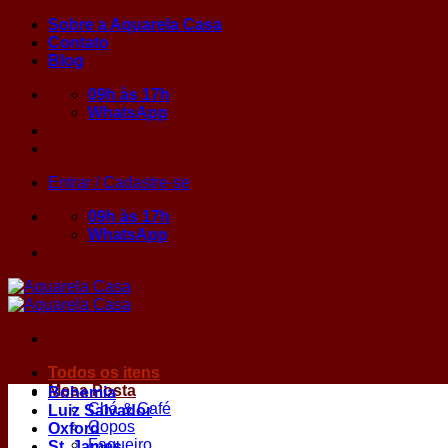
Skip
Sobre a Aquarela Casa
to
Contato
content
Blog
09h às 17h
WhatsApp
Entrar / Cadastre-se
09h às 17h
WhatsApp
Todos os itens
Mesa Posta
Bohemia
Chá & Café
Luiz Salvador
Copos
Oxford
Faqueiro
St. James