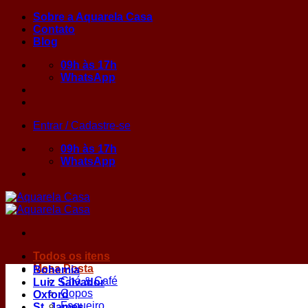
Skip
Sobre a Aquarela Casa
to
Contato
content
Blog
09h às 17h
WhatsApp
Entrar / Cadastre-se
09h às 17h
WhatsApp
Todos os itens
Mesa Posta
Bohemia
Chá & Café
Luiz Salvador
Copos
Oxford
Faqueiro
St. James