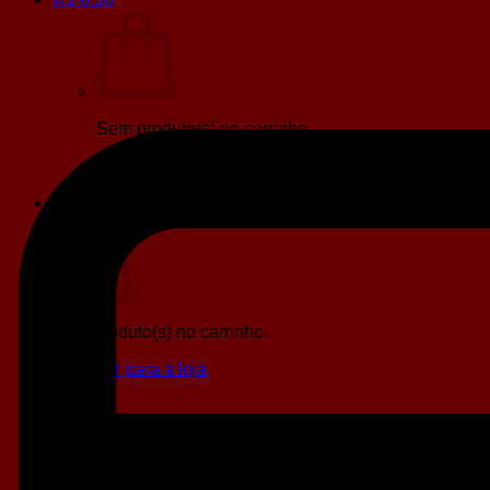
Sem produto(s) no carrinho.
Retornar para a loja
Carrinho
Sem produto(s) no carrinho.
Retornar para a loja