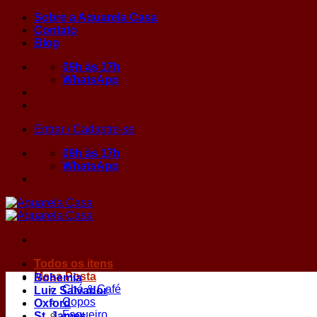
Skip
Sobre a Aquarela Casa
to
Contato
content
Blog
09h às 17h
WhatsApp
Entrar / Cadastre-se
09h às 17h
WhatsApp
Todos os itens
Mesa Posta
Bohemia
Chá & Café
Luiz Salvador
Copos
Oxford
Faqueiro
St. James