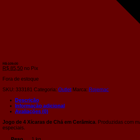
R$
85,50
no Pix
Fora de estoque
SKU:
333181
Categoria:
Outlet
Marca:
Rojemac
Descrição
Informação adicional
Avaliações (0)
Jogo de 4 Xícaras de Chá em Cerâmica
. Produzidas com mat
especiais.
Peso
1 kg