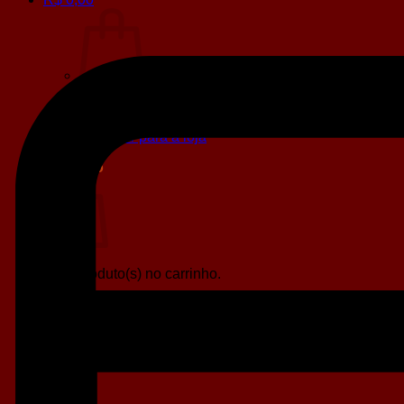
Sem produto(s) no carrinho.
Retornar para a loja
Carrinho
Sem produto(s) no carrinho.
Retornar para a loja