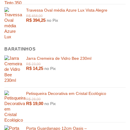
R$
479,0
R$
2.399,00
Travessa Oval média Azure Lux Vista Alegre
R$
394,25
no Pix
BARATINHOS
Jarra Cremeira de Vidro Bee 230ml
R$
14,25
no Pix
Petisqueira Decorativa em Cristal Ecológico
R$
19,00
no Pix
Porta Guardanapo 12cm Oasis –