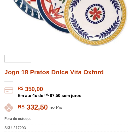
Jogo 18 Pratos Dolce Vita Oxford
R$
350,00
Em até
4
x de
R$
87,50
sem juros
332,50
R$
no Pix
Fora de estoque
SKU:
317293