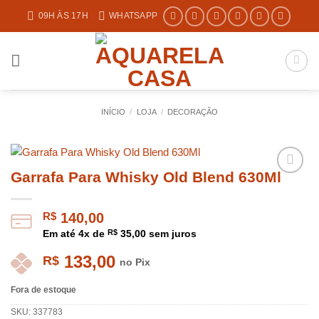
Skip
09H ÀS 17H
WHATSAPP
to
content
INÍCIO
/
LOJA
/
DECORAÇÃO
Garrafa Para Whisky Old Blend 630Ml
R$
140,00
Em até
4
x de
R$
35,00
sem juros
133,00
R$
no Pix
Fora de estoque
SKU:
337783