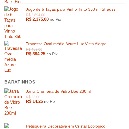
Jogo de 6 Taças para Vinho Tinto 350 ml Strauss
R$
2.000,00
R$
1.569,
R$
2.375,00
no Pix
Travessa Oval média Azure Lux Vista Alegre
R$
394,25
no Pix
BARATINHOS
Jarra Cremeira de Vidro Bee 230ml
R$
14,25
no Pix
Petisqueira Decorativa em Cristal Ecológico