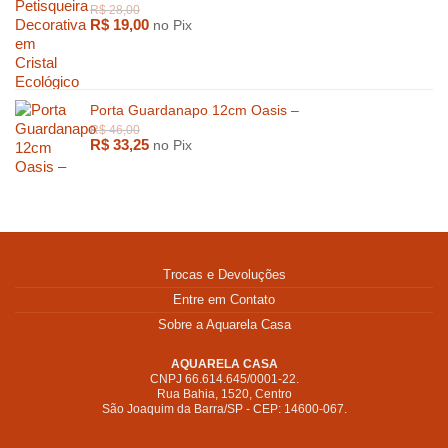
R$
19,00
no Pix
Porta Guardanapo 12cm Oasis –
R$
33,25
no Pix
Trocas e Devoluções
Entre em Contato
Sobre a Aquarela Casa
AQUARELA CASA
CNPJ 66.614.645/0001-22.
R$
247,00
Rua Bahia, 1520, Centro
São Joaquim da Barra/SP - CEP: 14600-067.