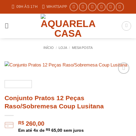
Skip
09H ÀS 17H
WHATSAPP
to
content
INÍCIO
/
LOJA
/
MESA POSTA
Conjunto Pratos 12 Peças
Raso/Sobremesa Coup Lusitana
R$
260,00
Em até
4
x de
R$
65,00
sem juros