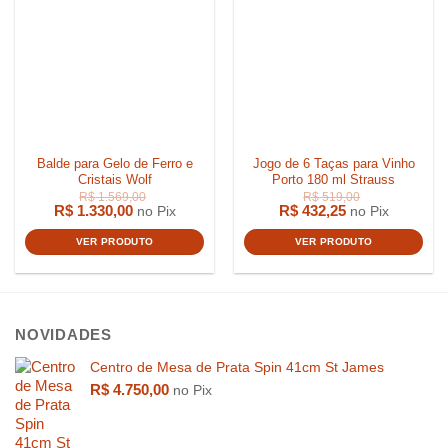
Balde para Gelo de Ferro e
Jogo de 6 Taças para Vinho
Cristais Wolf
Porto 180 ml Strauss
R$
1.330,00
R$
432,25
no Pix
no Pix
VER PRODUTO
VER PRODUTO
NOVIDADES
Centro de Mesa de Prata Spin 41cm St James
R$
3.459,00
R$
599,0
R$
4.750,00
no Pix