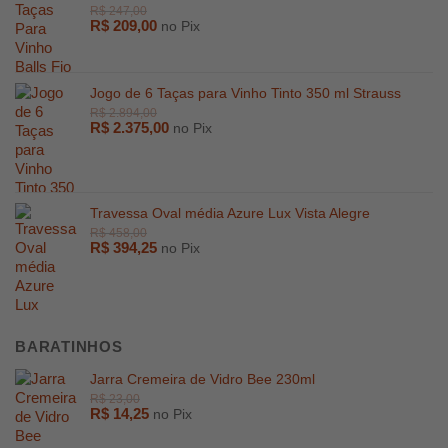
R$
209,00
no Pix
R$
28,00
R$
415,0
Jogo de 6 Taças para Vinho Tinto 350 ml Strauss
R$
2.375,00
no Pix
Travessa Oval média Azure Lux Vista Alegre
R$
394,25
no Pix
BARATINHOS
Jarra Cremeira de Vidro Bee 230ml
R$
14,25
no Pix