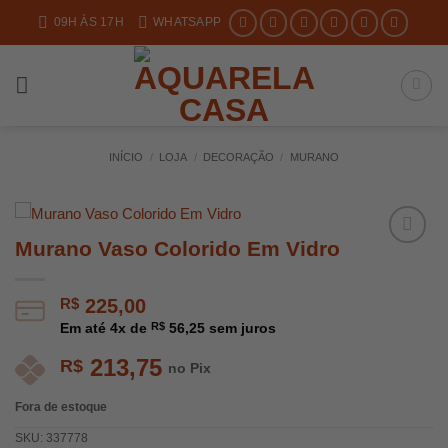
Skip
09H ÀS 17H
WHATSAPP
to
content
INÍCIO
/
LOJA
/
DECORAÇÃO
/
MURANO
Murano Vaso Colorido Em Vidro
R$
225,00
Em até
4
x de
R$
56,25
sem juros
213,75
R$
no Pix
Fora de estoque
SKU:
337778