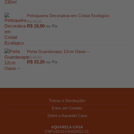
Petisqueira Decorativa em Cristal Ecológico
R$
19,00
no Pix
Porta Guardanapo 12cm Oasis –
R$
33,25
no Pix
Trocas e Devoluções
R$
247,00
Entre em Contato
Sobre a Aquarela Casa
AQUARELA CASA
CNPJ 66.614.645/0001-22.