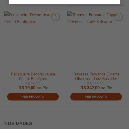
R$
1.000,00
R$
2.399,
Petisqueira Decorativa em
Travessa Provance Gigante
Cristal Ecológico
Oliveiras – Luiz Salvador
R$
19,00
R$
342,00
no Pix
no Pix
VER PRODUTO
VER PRODUTO
NOVIDADES